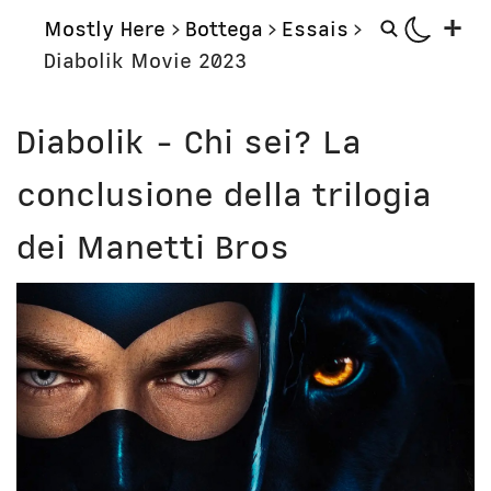
+
Mostly Here
>
Bottega
>
Essais
>
Diabolik Movie 2023
Mostly
Storie
Diabolik - Chi sei? La
Mostly Friends
Aerei
conclusione della trilogia
Mostly Weekly
Orologi
Il Posto di Antonio
Computer
dei Manetti Bros
Libri
Bottega
Il Culto della Mela
Digito Ergo Sum
Narrazioni
Domenica Internet
Lavori in corso
Nausicaa
Corsi
Bio
Unicatt
In prima persona