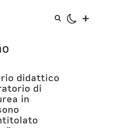
+
mo
o della Mela
ioni
rio didattico
 in corso
atorio di
urea in
sono
ma persona
ntitolato
za persona