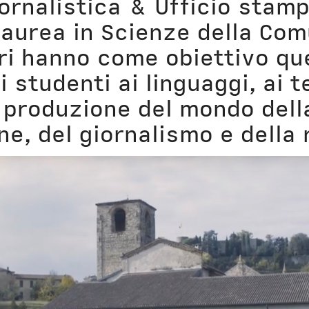
iornalistica & Ufficio sta
Civica Scuola
Englis
laurea in Scienze della Com
ri hanno come obiettivo que
i studenti ai linguaggi, ai t
 produzione del mondo dell
e, del giornalismo e della 