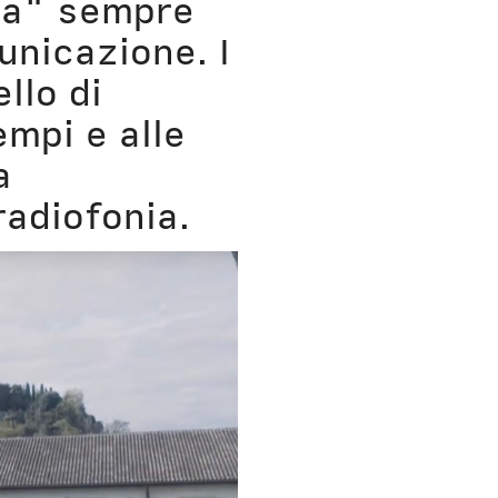
mpa" sempre
h Bio
unicazione. I
llo di
empi e alle
a
radiofonia.