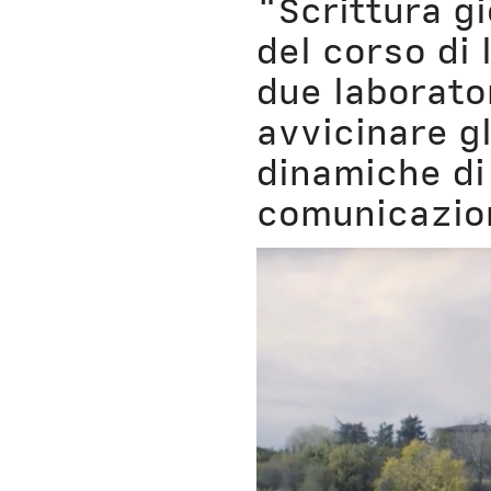
"Scrittura g
Nausicaa
del corso di 
due laborato
avvicinare gl
dinamiche di
comunicazion