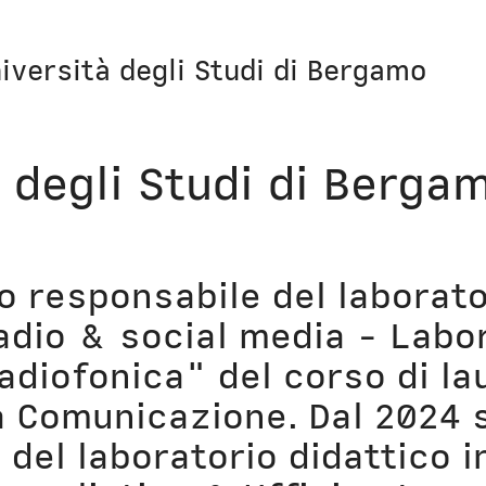
iversità degli Studi di Bergamo
Storie
Libri
 degli Studi di Berga
Aerei
Il Cult
Orologi
Narraz
o responsabile del laborato
Computer
Lavori
Radio & social media - Labor
adiofonica" del corso di la
Corsi
Bio
a Comunicazione. Dal 2024 
Unicatt
In pri
del laboratorio didattico i
t
Unibg
In ter