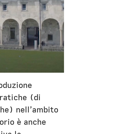
roduzione
ratiche (di
che) nell’ambito
torio è anche