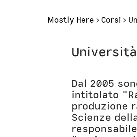
Mostly Here
>
Corsi
>
Un
Mostly
Università
Mostly Friends
Mostly Weekly
Dal 2005 son
Il Posto di Antonio
intitolato "
produzione r
Bottega
Scienze dell
Digito Ergo Sum
responsabile 
Domenica Interne