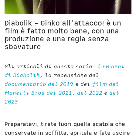
Unibg
In terza persona
Civica Scuola
English Bio
Diabolik - Ginko all'attacco! è un
film è fatto molto bene, con una
produzione e una regia senza
sbavature
Gli articoli di questa serie:
i 60 anni
di Diabolik
, la recensione del
documentario del 2019
e dei
film dei
Manetti Bros del 2021
,
del 2022
e
del
2023
Preparatevi, tirate fuori quella scatola che
conservate in soffitta, apritela e fate uscire